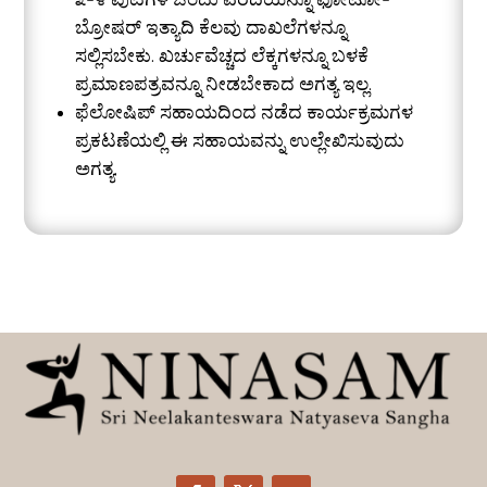
೩-೪ ಪುಟಗಳ ಒಂದು ವರದಿಯನ್ನೂ ಫೋಟೋ-
ಬ್ರೋಷರ್ ಇತ್ಯಾದಿ ಕೆಲವು ದಾಖಲೆಗಳನ್ನೂ
ಸಲ್ಲಿಸಬೇಕು. ಖರ್ಚುವೆಚ್ಚದ ಲೆಕ್ಕಗಳನ್ನೂ ಬಳಕೆ
ಪ್ರಮಾಣಪತ್ರವನ್ನೂ ನೀಡಬೇಕಾದ ಅಗತ್ಯ ಇಲ್ಲ.
ಫೆಲೋಷಿಪ್ ಸಹಾಯದಿಂದ ನಡೆದ ಕಾರ್ಯಕ್ರಮಗಳ
ಪ್ರಕಟಣೆಯಲ್ಲಿ ಈ ಸಹಾಯವನ್ನು ಉಲ್ಲೇಖಿಸುವುದು
ಅಗತ್ಯ.