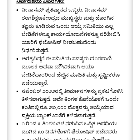
ನಿರ್ವಹಣೆಯ ವಿವರಗಳು:
ನೀನಾಸಮ್ ಪ್ರತಿಷ್ಠಾನದ ಒಬ್ಬರು, ನೀನಾಸಮ್
ರಂಗಶಿಕ್ಷಣಕೇಂದ್ರದ ಮುಖ್ಯಸ್ಥರು ಮತ್ತು ಹೊರಗಿನ
ತಜ್ಞರು ಕೂಡಿರುವ ಒಂದು ಆಯ್ಕೆ ಸಮಿತಿಯು ಎಲ್ಲ
ಬೇಡಿಕೆಗಳನ್ನೂ ಕಾರ್ಯಯೋಜನೆಗಳನ್ನೂ ಪರಿಶೀಲಿಸಿ
ಯಾರಿಗೆ ಫೆಲೋಷಿಪ್ ನೀಡಬಹುದೆಂದು
ನಿರ್ಧರಿಸುತ್ತದೆ.
ಅಗತ್ಯವಿದ್ದರೆ ಈ ಸಮಿತಿಯ ಸದಸ್ಯರು ದೂರವಾಣಿ
ಮೂಲಕ ಅಥವಾ ಮೌಖಿಕವಾಗಿ ಆಯಾ
ಬೇಡಿಕೆದಾರರಿಂದ ಹೆಚ್ಚಿನ ಮಾಹಿತಿ ಮತ್ತು ಸ್ಪಷ್ಟೀಕರಣ
ಪಡೆಯುತ್ತಾರೆ.
ನವೆಂಬರ್ ೨೦೨೨ರಲ್ಲಿ ತೀರ್ಮಾನಗಳನ್ನು ಪ್ರಕಟಗೊಳಿಸಿ
ತಿಳಿಸಲಾಗುತ್ತದೆ. ಅದೇ ತಿಂಗಳ ಕೊನೆಯೊಳಗೆ ಒಂದೇ
ಕಂತಿನಲ್ಲಿ ರೂ. ೫೦,೦೦೦ ಮೊತ್ತವನ್ನು ಆಯ್ಕೆಯಾದ
ವ್ಯಕ್ತಿಯ ಬ್ಯಾಂಕ್ ಖಾತೆಗೆ ಕಳಿಸಲಾಗುತ್ತದೆ.
೧ ರಿಂದ ೩ ತಿಂಗಳುಗಳ ನಡುವಿನ ಒಪ್ಪಿತ ಅವಧಿಯು
ಮುಗಿದ ೩೦ ದಿನಗಳೊಳಗೆ ಫೆಲೋಷಿಪ್ ಪಡೆದವರು