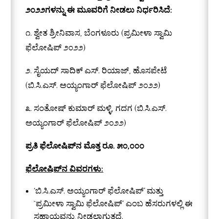
೨೦೨೨ಗಳನ್ನು ಈ ಮೂವರಿಗೆ ನೀಡಲು ನಿರ್ಧರಿಸಿದೆ:
೧. ಶ್ವೇತ ಶ್ರೀನಿವಾಸ, ಬೆಂಗಳೂರು (ಪ್ರಮೀಳಾ ಸ್ವಾಮಿ
ಫೆಲೋಷಿಪ್ ೨೦೨೨)
೨. ಸೈಯದ್ ಸಾದಿಕ್ ಎಸ್. ರಿಯಾಜ್, ಹೊಸಪೇಟೆ
(ಬಿ.ಸಿ.ಎಸ್. ಅಯ್ಯಂಗಾರ್ ಫೆಲೋಷಿಪ್ ೨೦೨೨)
೩. ಸಂತೋಷ್ ಕುಮಾರ್ ಮಳ್ಳಿ, ಗದಗ (ಬಿ.ಸಿ.ಎಸ್.
ಅಯ್ಯಂಗಾರ್ ಫೆಲೋಷಿಪ್ ೨೦೨೨)
ಪ್ರತಿ ಫೆಲೋಷಿಪ್‌ನ ಮೊತ್ತ ರೂ. ೫೦
,
೦೦೦
ಫೆಲೋಷಿಪ್‌ನ ವಿವರಗಳು:
‘ಬಿ.ಸಿ.ಎಸ್. ಅಯ್ಯಂಗಾರ್ ಫೆಲೋಷಿಪ್’ ಮತ್ತು
`
ಪ್ರಮೀಳಾ ಸ್ವಾಮಿ ಫೆಲೋಷಿಪ್
‘ ಎಂಬ ಹೆಸರುಗಳಲ್ಲಿ ಈ
ಸಹಾಯವನ್ನು ನೀಡಲಾಗುತ್ತದೆ.