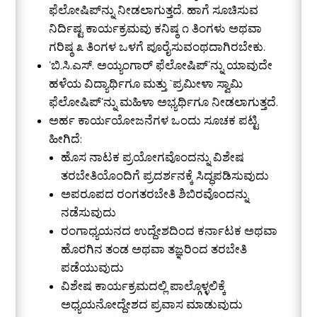
ಫೆಲೋಷಿಪ್‌ನ್ನು ನೀಡಲಾಗುತ್ತದೆ. ಹಾಗೆ ಸೂಚಿಸುವ
ನಿರ್ದಿಷ್ಟ ಕಾರ್ಯಕ್ರಮವು ಕನಿಷ್ಠ ೧ ತಿಂಗಳು ಅಥವಾ
ಗರಿಷ್ಠ ೩ ತಿಂಗಳ ಒಳಗೆ ಪೂರೈಸುವಂಥದಾಗಿರಬೇಕು.
‘ಬಿ.ಸಿ.ಎಸ್. ಅಯ್ಯಂಗಾರ್ ಫೆಲೋಷಿಪ್’‌ನ್ನು ಯಾವುದೇ
ಹಳೆಯ ವಿದ್ಯಾರ್ಥಿಗೂ ಮತ್ತು `
ಪ್ರಮೀಳಾ ಸ್ವಾಮಿ
ಫೆಲೋಷಿಪ್
‘
ನ್ನು ಮಹಿಳಾ ಅಭ್ಯರ್ಥಿಗೂ
ನೀಡಲಾಗುತ್ತದೆ.
ಅರ್ಹ ಕಾರ್ಯಯೋಜನೆಗಳ ಒಂದು ಸೂಚಕ ಪಟ್ಟಿ
ಹೀಗಿದೆ:
ಹೊಸ ನಾಟಕ ಪ್ರಯೋಗವೊಂದನ್ನು ವಿಶೇಷ
ತರಬೇತಿಯೊಂದಿಗೆ ಪ್ರದರ್ಶನಕ್ಕೆ ಸಿದ್ಧಪಡಿಸುವುದು
ಅಪರೂಪದ ರಂಗತರಬೇತಿ ಶಿಬಿರವೊಂದನ್ನು
ನಡೆಸುವುದು
ರಂಗಾಧ್ಯಯನದ ಉದ್ದೇಶದಿಂದ ಕರ್ನಾಟಕ ಅಥವಾ
ಹೊರಗಿನ ತಂಡ ಅಥವಾ ತಜ್ಞರಿಂದ ತರಬೇತಿ
ಪಡೆಯುವುದು
ವಿಶೇಷ ಕಾರ್ಯಕ್ರಮದಲ್ಲಿ ಪಾಲ್ಗೊಳ್ಳಲಿಕ್ಕೆ
ಅಧ್ಯಯನೋದ್ದೇಶದ ಪ್ರವಾಸ ಮಾಡುವುದು