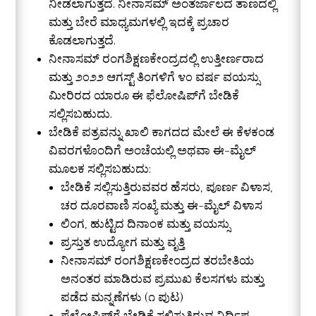
ನೀಡಲಾಗುತ್ತದೆ. ನೀನಾಸಮ್ ಅಂತರ್ಜಾಲದ ತಾಣದಲ್ಲಿ
ಮತ್ತು ಬೇರೆ ಮಾಧ್ಯಮಗಳಲ್ಲಿ ಇದಕ್ಕೆ ಪ್ರಚಾರ
ಕೊಡಲಾಗುತ್ತದೆ.
ನೀನಾಸಮ್ ರಂಗಶಿಕ್ಷಣಕೇಂದ್ರದಲ್ಲಿ ಉತ್ತೀರ್ಣರಾದ
ಮತ್ತು ೨೦೨೨ ಆಗಸ್ಟ್ ತಿಂಗಳಿಗೆ ೪೦ ವರ್ಷ ವಯಸ್ಸು
ಮೀರಿರದ ಯಾರೂ ಈ ಫೆಲೋಷಿಪ್‌ಗೆ ಬೇಡಿಕೆ
ಸಲ್ಲಿಸಬಹುದು.
ಬೇಡಿಕೆ ಪತ್ರವನ್ನು ಖಾಲಿ ಕಾಗದದ ಮೇಲೆ ಈ ಕೆಳಕಂಡ
ವಿವರಗಳೊಂದಿಗೆ ಅಂಚೆಯಲ್ಲಿ ಅಥವಾ ಈ-ಮೈಲ್
ಮೂಲಕ ಸಲ್ಲಿಸಬಹುದು:
ಬೇಡಿಕೆ ಸಲ್ಲಿಸುತ್ತಿರುವವರ ಹೆಸರು, ಪೂರ್ಣ ವಿಳಾಸ,
ಚರ ದೂರವಾಣಿ ಸಂಖ್ಯೆ ಮತ್ತು ಈ-ಮೈಲ್ ವಿಳಾಸ
ಲಿಂಗ, ಹುಟ್ಟಿದ ದಿನಾಂಕ ಮತ್ತು ವಯಸ್ಸು
ಪ್ರಸ್ತುತ ಉದ್ಯೋಗ ಮತ್ತು ವೃತ್ತಿ
ನೀನಾಸಮ್ ರಂಗಶಿಕ್ಷಣಕೇಂದ್ರದ ತರಬೇತಿಯ
ಅನಂತರ ಮಾಡಿರುವ ಪ್ರಮುಖ ಕೆಲಸಗಳು ಮತ್ತು
ಪಡೆದ ಮನ್ನಣೆಗಳು (೧ ಪುಟ)